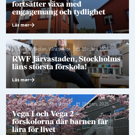
fortsätter växa med
engagemang och tydlighet
Läs mer
Livet på skolan
,
Våra skolor
10 mars, 2025
RWF Järvastaden, Stockholms
läns största förskola!
Läs mer
Livet på skolan
,
Våra skolor
10 mars, 2025
Vega 1 och Vega 2 –
förskolorna där barnen får
lära för livet