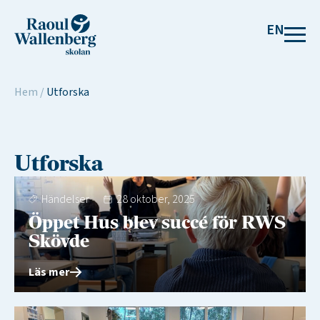
EN
Hem
/
Utforska
Utforska
Händelser
28 oktober, 2025
Öppet Hus blev succé för RWS
Skövde
Läs mer