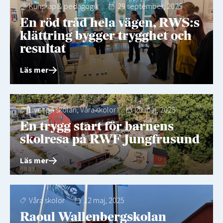
Kunskap & pedagogik
29 september, 2025
En röd tråd hela vägen, RWS:s
klättring bygger trygghet och
resultat
Läs mer
Livet på skolan
,
Våra skolor
20 maj, 2025
En trygg start för barnens
skolresa på RWF Jungfrusund
Läs mer
Våra skolor
12 maj, 2025
Raoul Wallenbergskolan