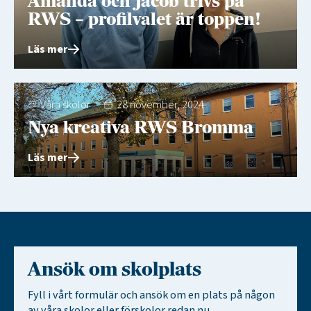
Amanda och Jacob trivs på
RWS – profilvalet är toppen!
Läs mer
Våra skolor
28 november, 2024
Nya kreativa RWS Bromma
Läs mer
Ansök om skolplats
Fyll i vårt formulär och ansök om en plats på någon
av våra skolor eller förskolor redan nu.