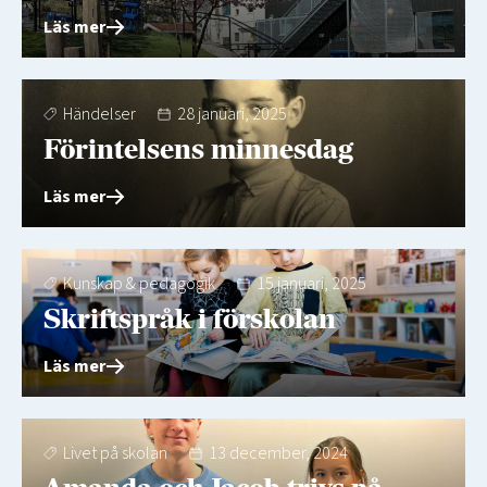
Läs mer
Händelser
28 januari, 2025
Förintelsens minnesdag
Läs mer
Kunskap & pedagogik
15 januari, 2025
Skriftspråk i förskolan
Läs mer
Livet på skolan
13 december, 2024