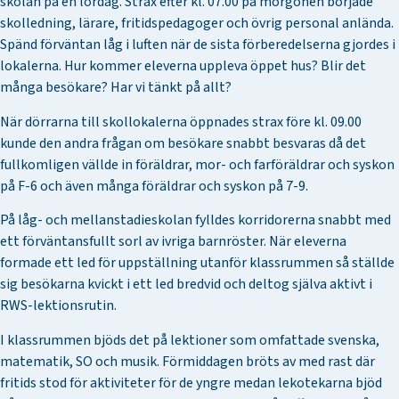
skolan på en lördag. Strax efter kl. 07.00 på morgonen började
skolledning, lärare, fritidspedagoger och övrig personal anlända.
Spänd förväntan låg i luften när de sista förberedelserna gjordes i
lokalerna. Hur kommer eleverna uppleva öppet hus? Blir det
många besökare? Har vi tänkt på allt?
När dörrarna till skollokalerna öppnades strax före kl. 09.00
kunde den andra frågan om besökare snabbt besvaras då det
fullkomligen vällde in föräldrar, mor- och farföräldrar och syskon
på F-6 och även många föräldrar och syskon på 7-9.
På låg- och mellanstadieskolan fylldes korridorerna snabbt med
ett förväntansfullt sorl av ivriga barnröster. När eleverna
formade ett led för uppställning utanför klassrummen så ställde
sig besökarna kvickt i ett led bredvid och deltog själva aktivt i
RWS-lektionsrutin.
I klassrummen bjöds det på lektioner som omfattade svenska,
matematik, SO och musik. Förmiddagen bröts av med rast där
fritids stod för aktiviteter för de yngre medan lekotekarna bjöd