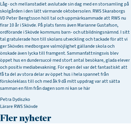
Låg- och mellanstadiet avslutade sin dag med en storsamling på
skolgården i den lätt värmande oktobersolen. RWS Skaraborgs
VD Peter Bengtsson höll tal och uppmärksammade att RWS nu
firar 10 år i Skövde. På plats fanns även Marianne Gustafson,
ordförande i Skövde kommuns barn- och utbildningsnämnd. I sitt
tal gratulerade hon till skolans utveckling och tackade för att vi
ger Skövdes medborgare valmöjlighet gällande skola och
önskade även lycka till framgent. Sammanfattningsvis blev
öppet hus en dundersuccé med stort antal besökare, glada elever
och positiv mediabevakning. För egen del var det fantastiskt att
få ta del av stora delar av öppet hus i hela spannet från
förskoleklass till och med åk 9 då mitt uppdrag var att sätta
samman en film från dagen som ni kan
se här
Petra Dydiszko
Lärare RWS Skövde
Fler nyheter