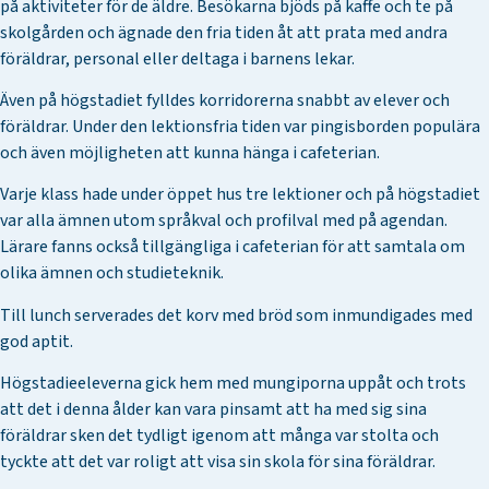
på aktiviteter för de äldre. Besökarna bjöds på kaffe och te på
skolgården och ägnade den fria tiden åt att prata med andra
föräldrar, personal eller deltaga i barnens lekar.
Även på högstadiet fylldes korridorerna snabbt av elever och
föräldrar. Under den lektionsfria tiden var pingisborden populära
och även möjligheten att kunna hänga i cafeterian.
Varje klass hade under öppet hus tre lektioner och på högstadiet
var alla ämnen utom språkval och profilval med på agendan.
Lärare fanns också tillgängliga i cafeterian för att samtala om
olika ämnen och studieteknik.
Till lunch serverades det korv med bröd som inmundigades med
god aptit.
Högstadieeleverna gick hem med mungiporna uppåt och trots
att det i denna ålder kan vara pinsamt att ha med sig sina
föräldrar sken det tydligt igenom att många var stolta och
tyckte att det var roligt att visa sin skola för sina föräldrar.