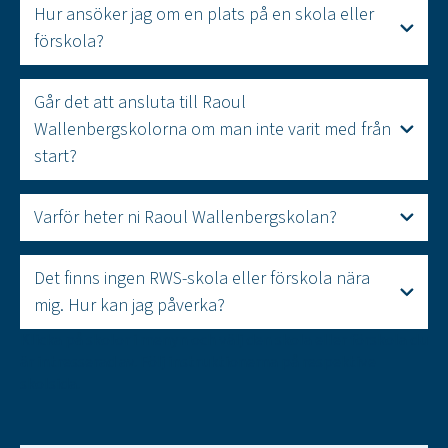
Hur ansöker jag om en plats på en skola eller
förskola?
Går det att ansluta till Raoul
Wallenbergskolorna om man inte varit med från
start?
Varför heter ni Raoul Wallenbergskolan?
Det finns ingen RWS-skola eller förskola nära
mig. Hur kan jag påverka?
Klicka på skolor i menyn och välj den skola eller förskola du
är intresserad av. Följ instruktionerna på respektive
skolsida.