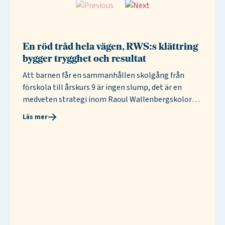
En röd tråd hela vägen, RWS:s klättring
RW
bygger trygghet och resultat
st
Att barnen får en sammanhållen skolgång från
förskola till årskurs 9 är ingen slump, det är en
medveten strategi inom Raoul Wallenbergskolorna.
Genom det gemensamma arbetssättet
Läs mer
Läs
”Klättringen mot toppen” skapas trygghet,
kontinuitet och hög måluppfyllelse. För skolorna är
det en självklar vägledning och för eleverna en
tydlig riktning.