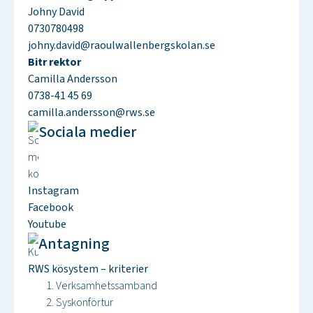
Johny David
0730780498
johny.david@raoulwallenbergskolan.se
Bitr rektor
Camilla Andersson
0738-41 45 69
camilla.andersson@rws.se
Sociala medier
Instagram
Facebook
Youtube
Antagning
RWS kösystem – kriterier
Verksamhetssamband
Syskonförtur