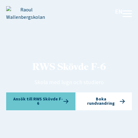
EN
RWS Skövde F-6
Skola med lugn och studiero
Ansök till RWS Skövde F-
Boka
6
rundvandring