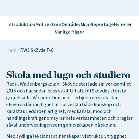
Introduktion
Möt rektorn
Område/Miljö
Reportage
Nyheter
Vanliga frågor
Hem
/
RWS Skövde F-6
Skola med lugn och studiero
Raoul Wallenbergskolan i Skövde startade sin verksamhet
2015 och har sedan dess vuxit till att bli Skövdes största
grundskola. Vår ambition är att erbjuda en skola där
eleverna får möjlighet att utveckla både kunskap och
karaktär. Ledorden ärlighet, medkänsla, mod och
handlingskraft genomsyrar hela verksamheten och präglar
såväl undervisningen som gemenskapen på skolan.
Med tydliga lektionsrutiner skapar vi struktur, trygghet