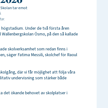
 2026
. Skolan tar emot
.
gt högstadium. Under de två första åren
Raoul Wallenbergskolan Ösmo, på den så kallade
tade skolverksamhet som redan finns i
n, säger Fatima Messili, skolchef för Raoul
lgång, där vi får möjlighet att följa våra
valitativ undervisning som stärker både
ta det ökande behovet av skolplatser i