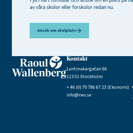
Fyll i vårt formulär och ansök om en plats på 
av våra skolor eller förskolor redan nu.
Ansök om skolplats
Kontakt
Luntmakargatan 66
113 51 Stockholm
+ 46 (0) 70 786 67 23 (Ekonomi) +
info@rws.se