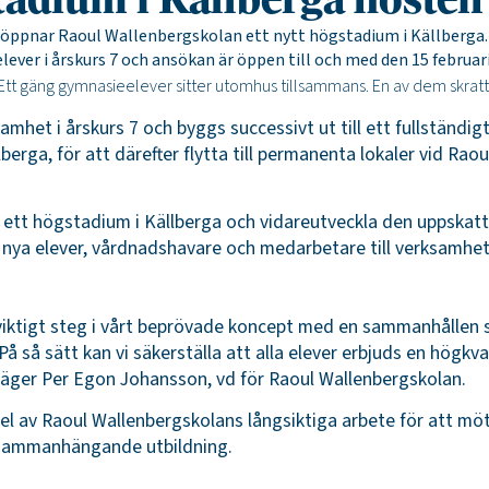
tadium i Källberga hösten
 öppnar Raoul Wallenbergskolan ett nytt högstadium i Källberga
elever i årskurs 7 och ansökan är öppen till och med den 15 februari
amhet i årskurs 7 och byggs successivt ut till ett fullständi
Källberga, för att därefter flytta till permanenta lokaler vid 
a ett högstadium i Källberga och vidareutveckla den uppskat
nya elever, vårdnadshavare och medarbetare till verksamhete
iktigt steg i vårt beprövade koncept med en sammanhållen sko
. På så sätt kan vi säkerställa att alla elever erbjuds en högk
säger Per Egon Johansson, vd för Raoul Wallenbergskolan.
del av Raoul Wallenbergskolans långsiktiga arbete för att mö
h sammanhängande utbildning.