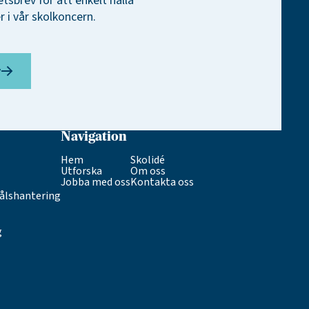
etsbrev för att enkelt hålla
 i vår skolkoncern.
v
Navigation
Hem
Skolidé
Utforska
Om oss
Jobba med oss
Kontakta oss
ålshantering
g