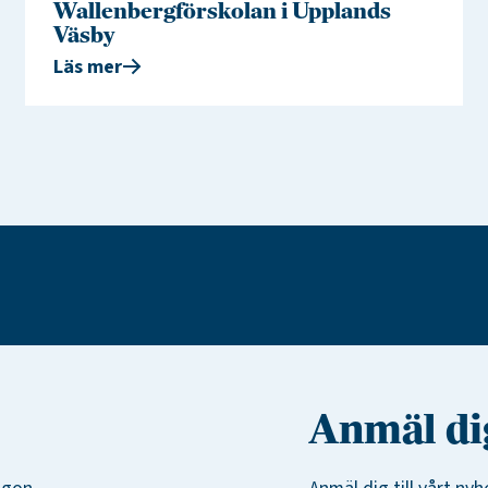
Wallenbergförskolan i Upplands
Väsby
Läs mer
Anmäl dig