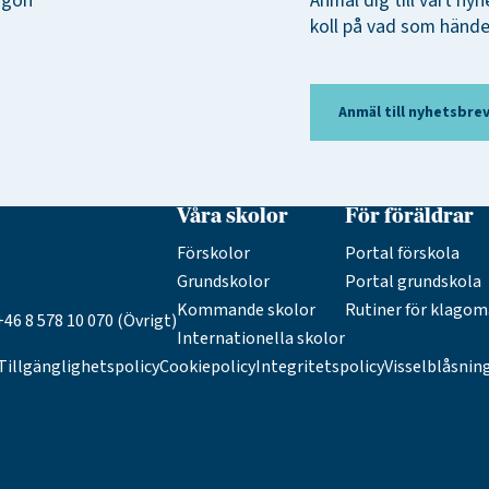
någon
Anmäl dig till vårt nyh
koll på vad som händer
Anmäl till nyhetsbre
Våra skolor
För föräldrar
Förskolor
Portal förskola
Grundskolor
Portal grundskola
Kommande skolor
Rutiner för klagom
46 8 578 10 070 (Övrigt)
Internationella skolor
Tillgänglighetspolicy
Cookiepolicy
Integritetspolicy
Visselblåsnin