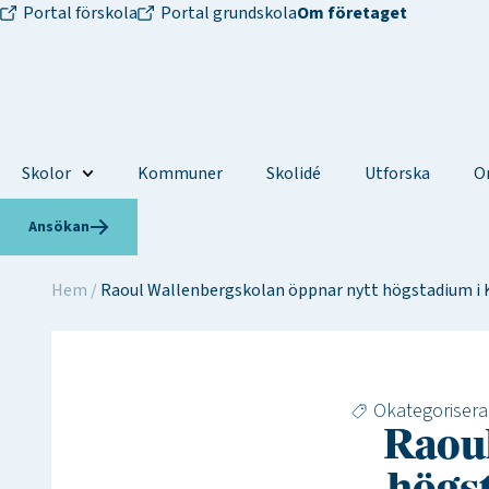
Portal förskola
Portal grundskola
Om företaget
Skolor
Kommuner
Skolidé
Utforska
O
Ansökan
Hem
/
Raoul Wallenbergskolan öppnar nytt högstadium i 
Okategoriser
Raoul