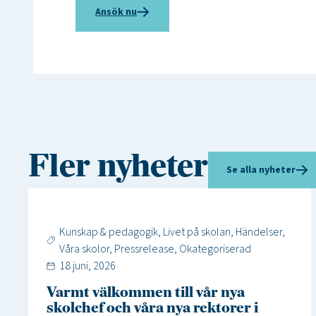
Ansök nu
Fler nyheter
Se alla nyheter
Kunskap & pedagogik
,
Livet på skolan
,
Händelser
,
Våra skolor
,
Pressrelease
,
Okategoriserad
18 juni, 2026
Varmt välkommen till vår nya
skolchef och våra nya rektorer i