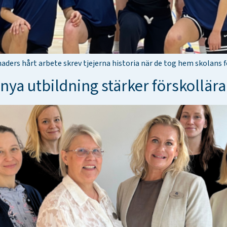
ers hårt arbete skrev tjejerna historia när de tog hem skolans fö
a utbildning stärker förskollärar