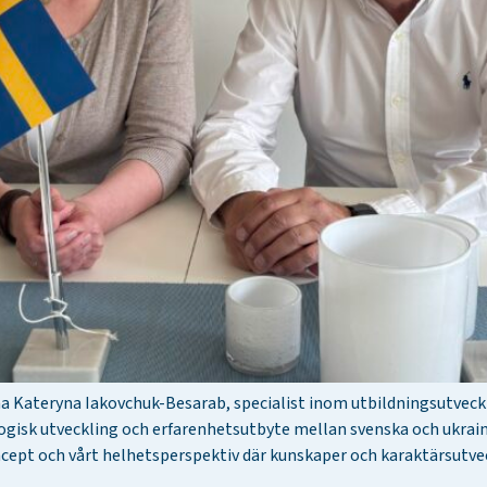
 Kateryna Iakovchuk-Besarab, specialist inom utbildningsutveckl
ogisk utveckling och erfarenhetsutbyte mellan svenska och ukrai
ncept och vårt helhetsperspektiv där kunskaper och karaktärsutve