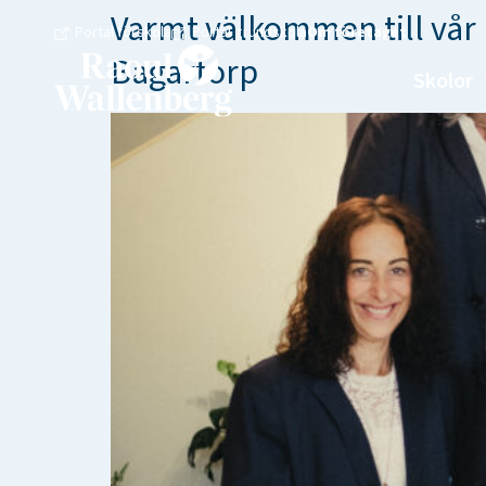
Varmt välkommen till vår 
Portal förskola
Portal grundskola
Om företaget
Bagartorp
Skolor