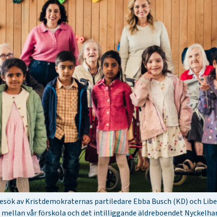
besök av Kristdemokraternas partiledare Ebba Busch (KD) och Lib
et mellan vår förskola och det intilliggande äldreboendet Nyckelh