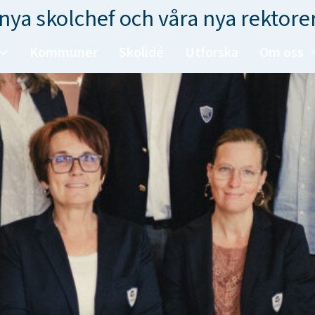
nya skolchef och våra nya rektore
Kommuner
Skolidé
Utforska
Om oss