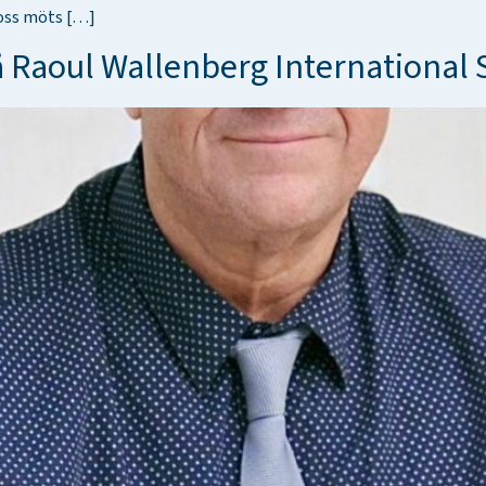
 oss möts […]
å Raoul Wallenberg International 