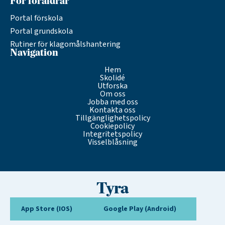
För föräldrar
Portal förskola
Portal grundskola
Rutiner för klagomålshantering
Navigation
Hem
Skolidé
Utforska
Om oss
Jobba med oss
Kontakta oss
Tillgänglighetspolicy
Cookiepolicy
Integritetspolicy
Visselblåsning
Tyra
App Store (IOS)
Google Play (Android)