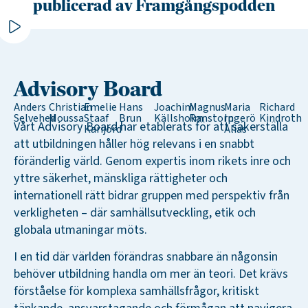
publicerad av Framgångspodden
Advisory Board
Anders
Christian
Emelie
Hans
Joachim
Magnus
Maria
Richard
Selvehed
Moussa
Staaf
Brun
Källsholm
Ranstorp
Ingerö
Kindroth
Vårt Advisory Board har etablerats för att säkerställa
Karijord
Alias
att utbildningen håller hög relevans i en snabbt
föränderlig värld. Genom expertis inom rikets inre och
yttre säkerhet, mänskliga rättigheter och
internationell rätt bidrar gruppen med perspektiv från
verkligheten – där samhällsutveckling, etik och
globala utmaningar möts.
I en tid där världen förändras snabbare än någonsin
behöver utbildning handla om mer än teori. Det krävs
förståelse för komplexa samhällsfrågor, kritiskt